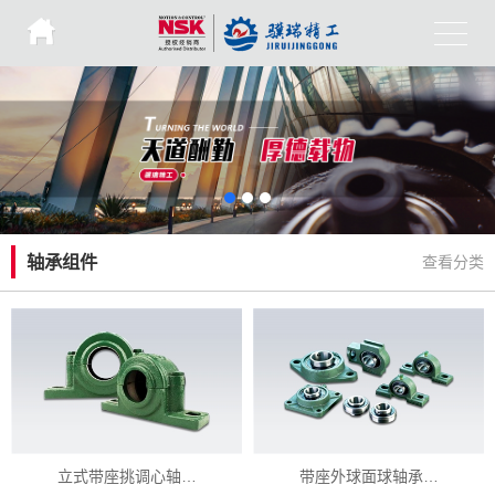
轴承组件
查看分类
立式带座挑调心轴…
带座外球面球轴承…