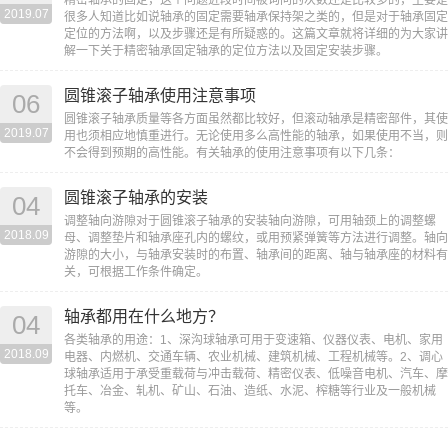
2019.07
很多人知道比如说轴承的固定需要轴承保持架之类的，但是对于轴承固定
定位的方法啊，以及步骤还是有所疑惑的。这篇文章就将详细的为大家讲
解一下关于精密轴承固定轴承的定位方法以及固定安装步骤。
圆锥滚子轴承使用注意事项
06
圆锥滚子轴承质量等各方面虽然都比较好，但滚动轴承是精密部件，其使
2019.07
用也须相应地慎重进行。无论使用多么高性能的轴承，如果使用不当，则
不会得到预期的高性能。有关轴承的使用注意事项有以下几条：
圆锥滚子轴承的安装
04
调整轴向游隙对于圆锥滚子轴承的安装轴向游隙，可用轴颈上的调整螺
2018.09
母、调整垫片和轴承座孔内的螺纹，或用预紧弹簧等方法进行调整。轴向
游隙的大小，与轴承安装时的布置、轴承间的距离、轴与轴承座的材料有
关，可根据工作条件确定。
轴承都用在什么地方？
04
各类轴承的用途：1、深沟球轴承可用于变速箱、仪器仪表、电机、家用
2018.09
电器、内燃机、交通车辆、农业机械、建筑机械、工程机械等。2、调心
球轴承适用于承受重载荷与冲击载荷、精密仪表、低噪音电机、汽车、摩
托车、冶金、轧机、矿山、石油、造纸、水泥、榨糖等行业及一般机械
等。