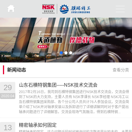
新闻动态
查看分类
山东石横特钢集团-----NSK技术交流会
29
2017年2月16日，我司到石横特钢集团进行NSK技术交流会，交流会得
2020.04
到了NSK的大力支持，主要人员有 NSK李课长 NSK李经理 NSK冯工以
及石横特钢集团采购部、各个分公司人员共计76人参加会议。交流会简
单介绍了NSK并对轴承安装以及拆卸进行了详细讲解同时对于客户提出
轴承问题进行了详细解答。交流会现场气氛融洽，得到石横特钢...
精密轴承如何固定
13
精密轴承的固定，这个问题近段时间被询问的次数还是比较多的，主要是